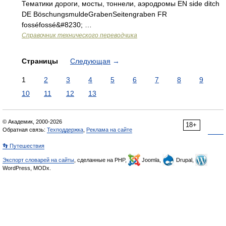
Тематики дороги, мосты, тоннели, аэродромы EN side ditch
DE BöschungsmuldeGrabenSeitengraben FR
fosséfossé&#8230; …
Справочник технического переводчика
Страницы
Следующая
→
1
2
3
4
5
6
7
8
9
10
11
12
13
© Академик, 2000-2026
18+
Обратная связь:
Техподдержка
,
Реклама на сайте
👣 Путешествия
Экспорт словарей на сайты
, сделанные на PHP,
Joomla,
Drupal,
WordPress, MODx.