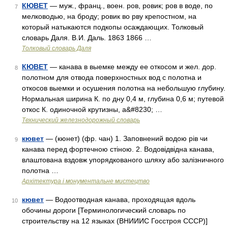
КЮВЕТ
— муж., франц., воен. ров, ровик; ров в воде, по
7
мелководью, на броду; ровик во рву крепостном, на
который натыкаются подкопы осаждающих. Толковый
словарь Даля. В.И. Даль. 1863 1866 …
Толковый словарь Даля
КЮВЕТ
— канава в выемке между ее откосом и жел. дор.
8
полотном для отвода поверхностных вод с полотна и
откосов выемки и осушения полотна на небольшую глубину.
Нормальная ширина К. по дну 0,4 м, глубина 0,6 м; путевой
откос К. одиночной крутизны, а&#8230; …
Технический железнодорожный словарь
кювет
— (кюнет) (фр. чан) 1. Заповнений водою рів чи
9
канава перед фортечною стіною. 2. Водовідвідна канава,
влаштована вздовж упорядкованого шляху або залізничного
полотна …
Архітектура і монументальне мистецтво
кювет
— Водоотводная канава, проходящая вдоль
10
обочины дороги [Терминологический словарь по
строительству на 12 языках (ВНИИИС Госстроя СССР)]