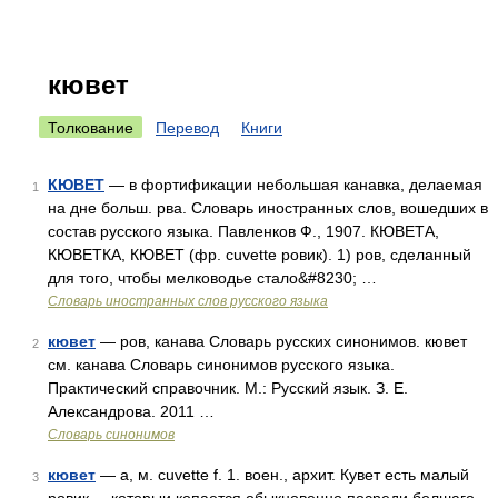
кювет
Толкование
Перевод
Книги
КЮВЕТ
— в фортификации небольшая канавка, делаемая
1
на дне больш. рва. Словарь иностранных слов, вошедших в
состав русского языка. Павленков Ф., 1907. КЮВЕТА,
КЮВЕТКА, КЮВЕТ (фр. cuvette ровик). 1) ров, сделанный
для того, чтобы мелководье стало&#8230; …
Словарь иностранных слов русского языка
кювет
— ров, канава Словарь русских синонимов. кювет
2
см. канава Словарь синонимов русского языка.
Практический справочник. М.: Русский язык. З. Е.
Александрова. 2011 …
Словарь синонимов
кювет
— а, м. cuvette f. 1. воен., архит. Кувет есть малый
3