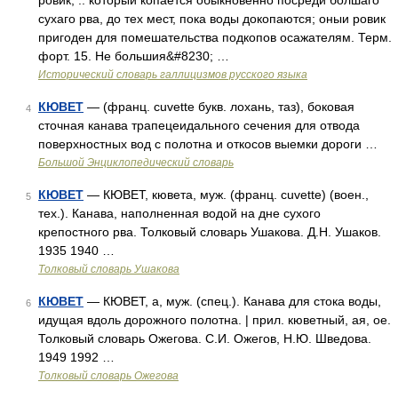
ровик, .. которыи копается обыкновенно посреди болшаго
сухаго рва, до тех мест, пока воды докопаются; оныи ровик
пригоден для помешательства подкопов осажателям. Терм.
форт. 15. Не большия&#8230; …
Исторический словарь галлицизмов русского языка
КЮВЕТ
— (франц. cuvette букв. лохань, таз), боковая
4
сточная канава трапецеидального сечения для отвода
поверхностных вод с полотна и откосов выемки дороги …
Большой Энциклопедический словарь
КЮВЕТ
— КЮВЕТ, кювета, муж. (франц. cuvette) (воен.,
5
тех.). Канава, наполненная водой на дне сухого
крепостного рва. Толковый словарь Ушакова. Д.Н. Ушаков.
1935 1940 …
Толковый словарь Ушакова
КЮВЕТ
— КЮВЕТ, а, муж. (спец.). Канава для стока воды,
6
идущая вдоль дорожного полотна. | прил. кюветный, ая, ое.
Толковый словарь Ожегова. С.И. Ожегов, Н.Ю. Шведова.
1949 1992 …
Толковый словарь Ожегова